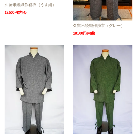
久留米綾織作務衣（うす紺）
18,500円(内税)
久留米綾織作務衣（グレー）
18,500円(内税)