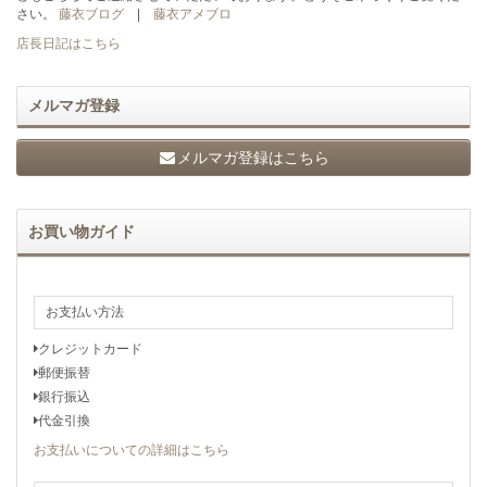
さい。
藤衣ブログ
|
藤衣アメブロ
店長日記はこちら
メルマガ登録
メルマガ登録はこちら
お買い物ガイド
お支払い方法
クレジットカード
郵便振替
銀行振込
代金引換
お支払いについての詳細はこちら