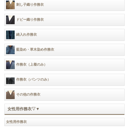
刺し子織り作務衣
ドビー織り作務衣
綿入れ作務衣
藍染め・草木染め作務衣
作務衣（上着のみ）
作務衣（パンツのみ）
その他の作務衣
女性用作務衣▽▼
女性用作務衣