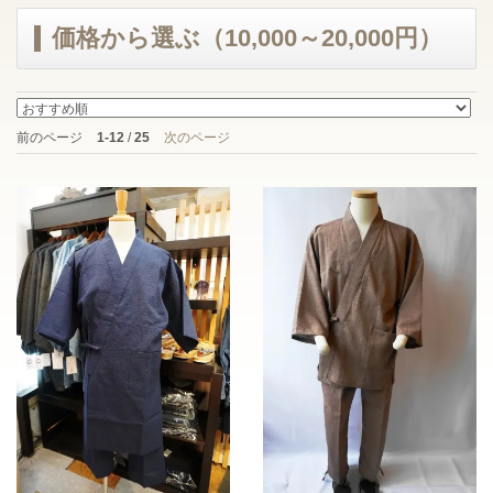
価格から選ぶ（10,000～20,000円）
前のページ
1-12
/
25
次のページ