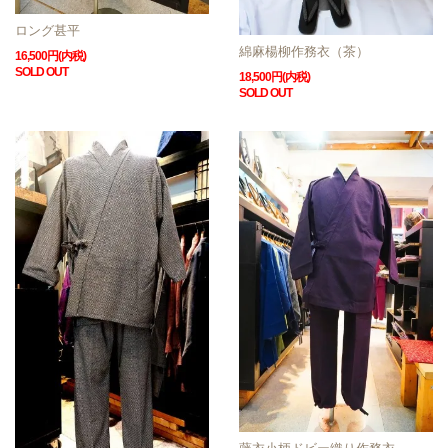
ロング甚平
綿麻楊柳作務衣（茶）
16,500円(内税)
SOLD OUT
18,500円(内税)
SOLD OUT