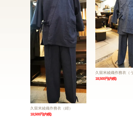
久留米綾織作務衣（
18,500円(内税)
久留米綾織作務衣（紺）
18,500円(内税)