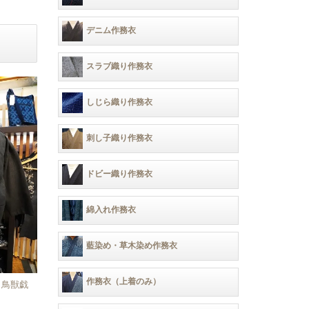
デニム作務衣
スラブ織り作務衣
しじら織り作務衣
刺し子織り作務衣
ドビー織り作務衣
綿入れ作務衣
藍染め・草木染め作務衣
作務衣（上着のみ）
（鳥獣戯