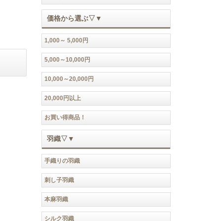
価格から選ぶ▽▼
1,000～ 5,000円
5,000～10,000円
10,000～20,000円
20,000円以上
お買い得商品！
羽織▽▼
手織りの羽織
刺し子羽織
本麻羽織
シルク羽織