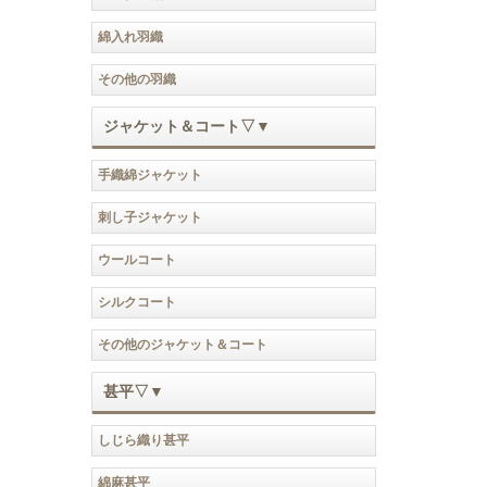
綿入れ羽織
その他の羽織
ジャケット＆コート▽▼
手織綿ジャケット
刺し子ジャケット
ウールコート
シルクコート
その他のジャケット＆コート
甚平▽▼
しじら織り甚平
綿麻甚平