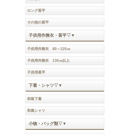
ロング甚平
その他の甚平
子供用作務衣・甚平▽▼
子供用作務衣 80～120㎝
子供用作務衣 130㎝以上
子供用甚平
下着・シャツ▽▼
和装下着
和風シャツ
小物・バッグ類▽▼