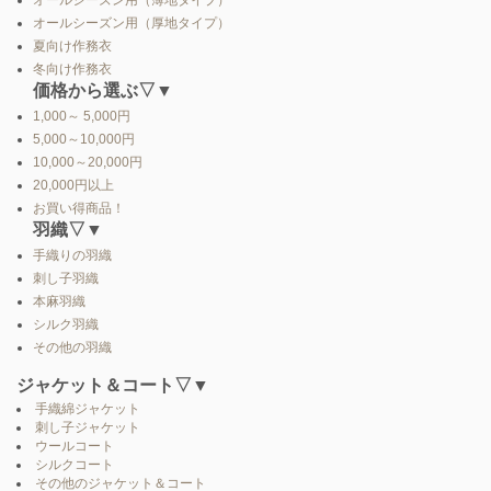
オールシーズン用（薄地タイプ）
オールシーズン用（厚地タイプ）
夏向け作務衣
冬向け作務衣
価格から選ぶ▽▼
1,000～ 5,000円
5,000～10,000円
10,000～20,000円
20,000円以上
お買い得商品！
羽織▽▼
手織りの羽織
刺し子羽織
本麻羽織
シルク羽織
その他の羽織
ジャケット＆コート▽▼
手織綿ジャケット
刺し子ジャケット
ウールコート
シルクコート
その他のジャケット＆コート