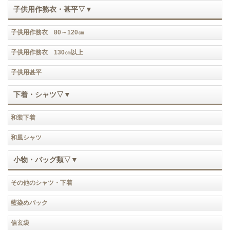
子供用作務衣・甚平▽▼
子供用作務衣 80～120㎝
子供用作務衣 130㎝以上
子供用甚平
下着・シャツ▽▼
和装下着
和風シャツ
小物・バッグ類▽▼
その他のシャツ・下着
藍染めバック
信玄袋