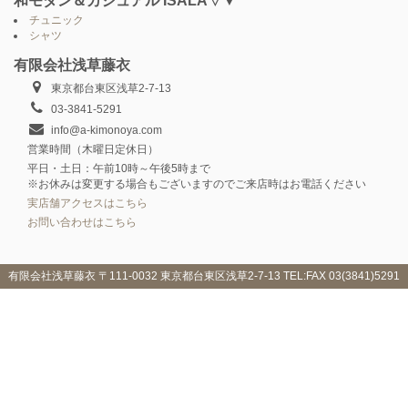
和モダン＆カジュアル ISALA▽▼
チュニック
シャツ
有限会社浅草藤衣
東京都台東区浅草2-7-13
03-3841-5291
info@a-kimonoya.com
営業時間（木曜日定休日）
平日・土日：午前10時～午後5時まで
※お休みは変更する場合もございますのでご来店時はお電話ください
実店舗アクセスはこちら
お問い合わせはこちら
有限会社浅草藤衣 〒111-0032 東京都台東区浅草2-7-13 TEL:FAX 03(3841)5291