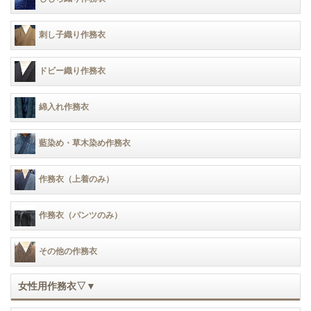
刺し子織り作務衣
ドビー織り作務衣
綿入れ作務衣
藍染め・草木染め作務衣
作務衣（上着のみ）
作務衣（パンツのみ）
その他の作務衣
女性用作務衣▽▼