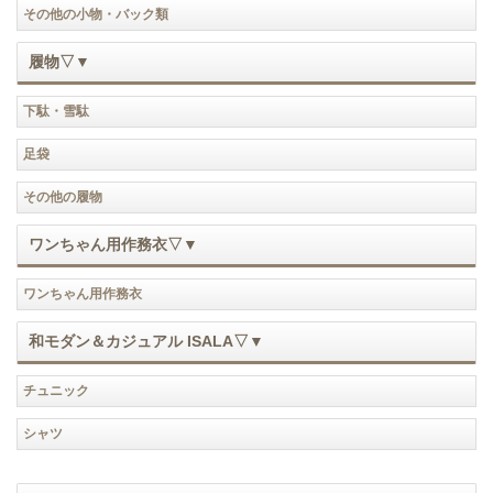
その他の小物・バック類
履物▽▼
下駄・雪駄
足袋
その他の履物
ワンちゃん用作務衣▽▼
ワンちゃん用作務衣
和モダン＆カジュアル ISALA▽▼
チュニック
シャツ