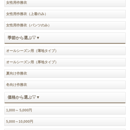
女性用作務衣
女性用作務衣（上着のみ）
女性用作務衣（パンツのみ）
季節から選ぶ▽▼
オールシーズン用（薄地タイプ）
オールシーズン用（厚地タイプ）
夏向け作務衣
冬向け作務衣
価格から選ぶ▽▼
1,000～ 5,000円
5,000～10,000円