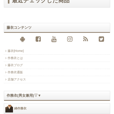
最近チェックした商品
藤衣コンテンツ
藤衣[Home]
作務衣とは
藤衣ブログ
作務衣通販
店舗アクセス
作務衣(男女兼用)▽▼
綿作務衣