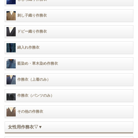
刺し子織り作務衣
ドビー織り作務衣
綿入れ作務衣
藍染め・草木染め作務衣
作務衣（上着のみ）
作務衣（パンツのみ）
その他の作務衣
女性用作務衣▽▼