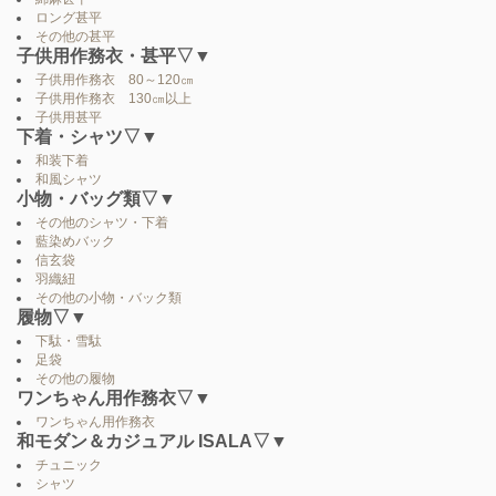
ロング甚平
その他の甚平
子供用作務衣・甚平▽▼
子供用作務衣 80～120㎝
子供用作務衣 130㎝以上
子供用甚平
下着・シャツ▽▼
和装下着
和風シャツ
小物・バッグ類▽▼
その他のシャツ・下着
藍染めバック
信玄袋
羽織紐
その他の小物・バック類
履物▽▼
下駄・雪駄
足袋
その他の履物
ワンちゃん用作務衣▽▼
ワンちゃん用作務衣
和モダン＆カジュアル ISALA▽▼
チュニック
シャツ