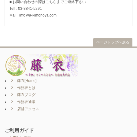
■ お問い合わせの際はこちらまでご連絡下さい
Tell : 03-3841-5291
Mail : info@a-kimonoya.com
ページトップへ戻る
藤衣[Home]
作務衣とは
藤衣ブログ
作務衣通販
店舗アクセス
ご利用ガイド