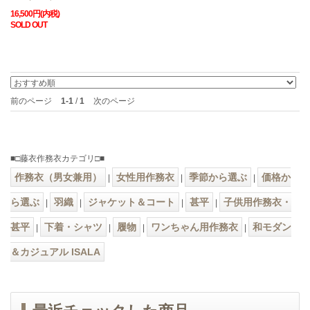
16,500円(内税)
SOLD OUT
前のページ
1-1
/
1
次のページ
■□藤衣作務衣カテゴリ□■
作務衣（男女兼用）
女性用作務衣
季節から選ぶ
価格か
|
|
|
ら選ぶ
羽織
ジャケット＆コート
甚平
子供用作務衣・
|
|
|
|
甚平
下着・シャツ
履物
ワンちゃん用作務衣
和モダン
|
|
|
|
＆カジュアル ISALA