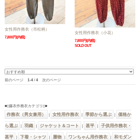
女性用作務衣（市松柄）
女性用作務衣（小花）
7,800円(内税)
7,800円(内税)
SOLD OUT
前のページ
1-4
/
4
次のページ
■□藤衣作務衣カテゴリ□■
作務衣（男女兼用）
女性用作務衣
季節から選ぶ
価格か
|
|
|
ら選ぶ
羽織
ジャケット＆コート
甚平
子供用作務衣・
|
|
|
|
甚平
下着・シャツ
履物
ワンちゃん用作務衣
和モダン
|
|
|
|