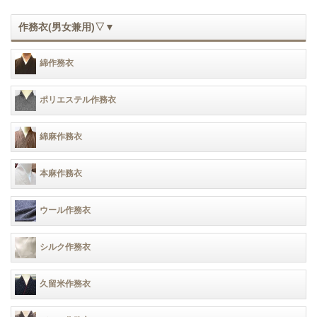
作務衣(男女兼用)▽▼
綿作務衣
ポリエステル作務衣
綿麻作務衣
本麻作務衣
ウール作務衣
シルク作務衣
久留米作務衣