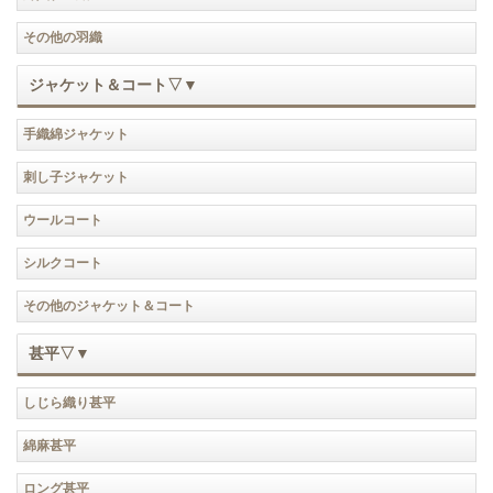
その他の羽織
ジャケット＆コート▽▼
手織綿ジャケット
刺し子ジャケット
ウールコート
シルクコート
その他のジャケット＆コート
甚平▽▼
しじら織り甚平
綿麻甚平
ロング甚平