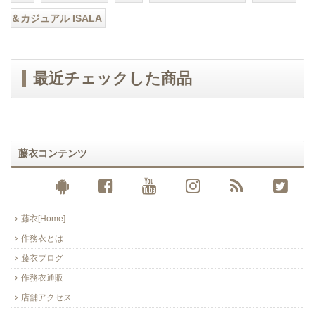
＆カジュアル ISALA
最近チェックした商品
藤衣コンテンツ
藤衣[Home]
作務衣とは
藤衣ブログ
作務衣通販
店舗アクセス