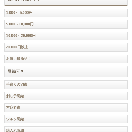
1,000～ 5,000円
5,000～10,000円
10,000～20,000円
20,000円以上
お買い得商品！
羽織▽▼
手織りの羽織
刺し子羽織
本麻羽織
シルク羽織
綿入れ羽織