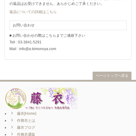
の返品はお受けできません、あらかじめご了承ください。
返品についての詳細はこちら
お問い合わせ
■ お問い合わせの際はこちらまでご連絡下さい
Tell : 03-3841-5291
Mail : info@a-kimonoya.com
ページトップへ戻る
藤衣[Home]
作務衣とは
藤衣ブログ
作務衣通販