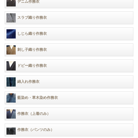
デニム作務衣
スラブ織り作務衣
しじら織り作務衣
刺し子織り作務衣
ドビー織り作務衣
綿入れ作務衣
藍染め・草木染め作務衣
作務衣（上着のみ）
作務衣（パンツのみ）