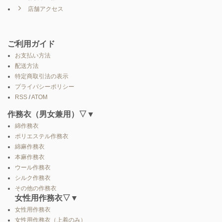
店舗アクセス
ご利用ガイド
お支払い方法
配送方法
特定商取引法の表示
プライバシーポリシー
RSS
/
ATOM
作務衣（男女兼用）▽▼
綿作務衣
ポリエステル作務衣
綿麻作務衣
本麻作務衣
ウール作務衣
シルク作務衣
その他の作務衣
女性用作務衣▽▼
女性用作務衣
女性用作務衣（上着のみ）