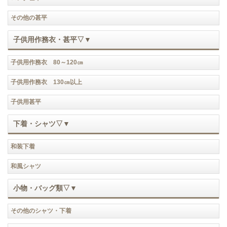
その他の甚平
子供用作務衣・甚平▽▼
子供用作務衣 80～120㎝
子供用作務衣 130㎝以上
子供用甚平
下着・シャツ▽▼
和装下着
和風シャツ
小物・バッグ類▽▼
その他のシャツ・下着