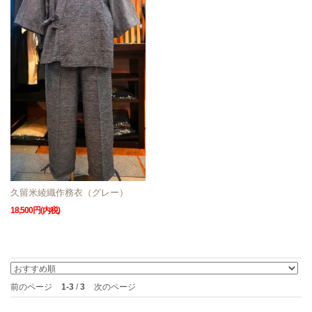
久留米綾織作務衣（グレー）
18,500円(内税)
前のページ
1-3
/
3
次のページ