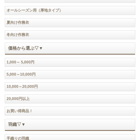
オールシーズン用（厚地タイプ）
夏向け作務衣
冬向け作務衣
価格から選ぶ▽▼
1,000～ 5,000円
5,000～10,000円
10,000～20,000円
20,000円以上
お買い得商品！
羽織▽▼
手織りの羽織