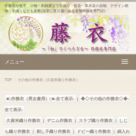
作務衣や甚平、小物・和雑貨まで手織り・藍染・草木染の染物、デザイン柄
物・手織りなども多数(浅草に実店舗のある老舗作務衣専門店)
メニュー
TOP
その他の作務衣（久留米織り作務衣）
■□作務衣（男女兼用）□■-全て表示-
◆◇その他の作務衣◇◆-
|
全て表示-
久留米織り作務衣
デニム作務衣
スラブ織り作務衣
しじ
|
|
|
ら織り作務衣
刺し子織り作務衣
ドビー織り作務衣
綿入れ
|
|
|