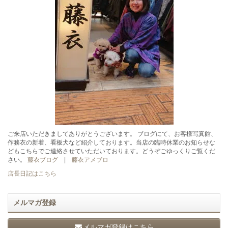
ご来店いただきましてありがとうございます。 ブログにて、お客様写真館、
作務衣の新着、看板犬など紹介しております。当店の臨時休業のお知らせな
どもこちらでご連絡させていただいております。どうぞごゆっくりご覧くだ
さい。
藤衣ブログ
|
藤衣アメブロ
店長日記はこちら
メルマガ登録
メルマガ登録はこちら