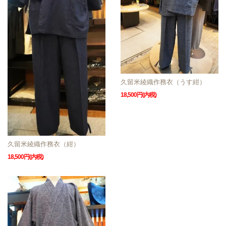
久留米綾織作務衣（うす紺）
18,500円(内税)
久留米綾織作務衣（紺）
18,500円(内税)