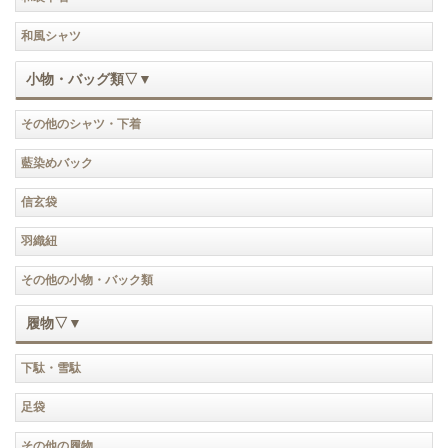
和風シャツ
小物・バッグ類▽▼
その他のシャツ・下着
藍染めバック
信玄袋
羽織紐
その他の小物・バック類
履物▽▼
下駄・雪駄
足袋
その他の履物