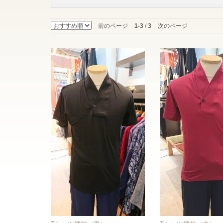
前のページ
1-3
/
3
次のページ