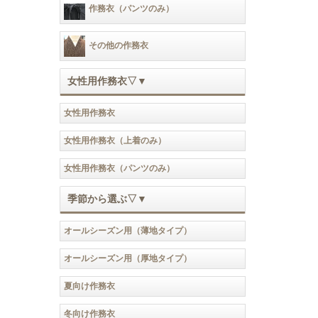
作務衣（パンツのみ）
その他の作務衣
女性用作務衣▽▼
女性用作務衣
女性用作務衣（上着のみ）
女性用作務衣（パンツのみ）
季節から選ぶ▽▼
オールシーズン用（薄地タイプ）
オールシーズン用（厚地タイプ）
夏向け作務衣
冬向け作務衣