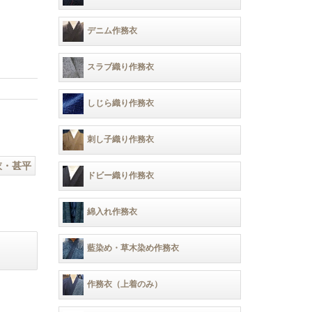
デニム作務衣
スラブ織り作務衣
しじら織り作務衣
刺し子織り作務衣
衣・甚平
ドビー織り作務衣
綿入れ作務衣
藍染め・草木染め作務衣
作務衣（上着のみ）