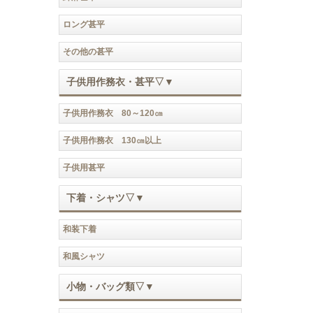
ロング甚平
その他の甚平
子供用作務衣・甚平▽▼
子供用作務衣 80～120㎝
子供用作務衣 130㎝以上
子供用甚平
下着・シャツ▽▼
和装下着
和風シャツ
小物・バッグ類▽▼