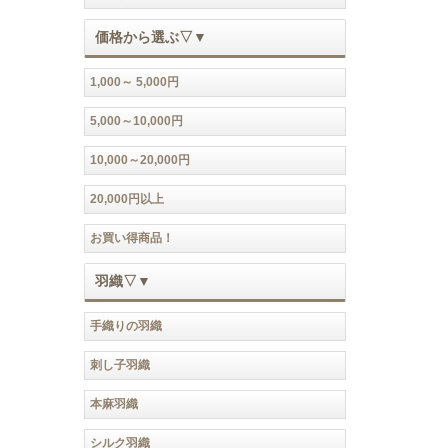
価格から選ぶ▽▼
1,000～ 5,000円
5,000～10,000円
10,000～20,000円
20,000円以上
お買い得商品！
羽織▽▼
手織りの羽織
刺し子羽織
本麻羽織
シルク羽織