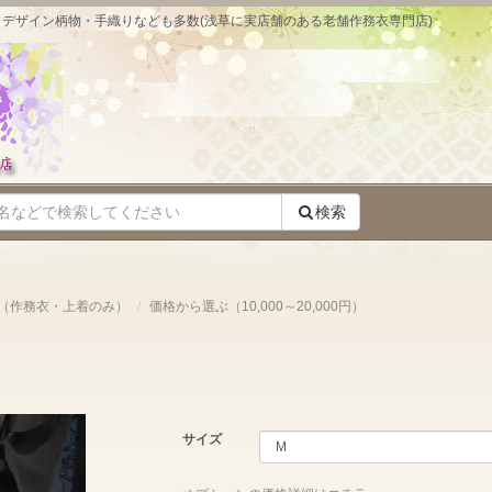
デザイン柄物・手織りなども多数(浅草に実店舗のある老舗作務衣専門店)
検索
（作務衣・上着のみ）
価格から選ぶ（10,000～20,000円）
サイズ