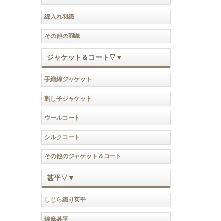
綿入れ羽織
その他の羽織
ジャケット＆コート▽▼
手織綿ジャケット
刺し子ジャケット
ウールコート
シルクコート
その他のジャケット＆コート
甚平▽▼
しじら織り甚平
綿麻甚平