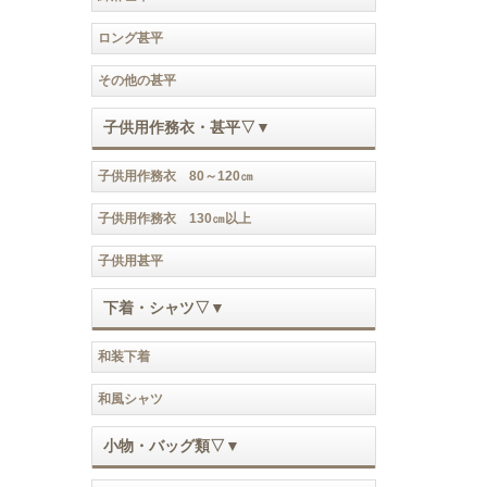
ロング甚平
その他の甚平
子供用作務衣・甚平▽▼
子供用作務衣 80～120㎝
子供用作務衣 130㎝以上
子供用甚平
下着・シャツ▽▼
和装下着
和風シャツ
小物・バッグ類▽▼