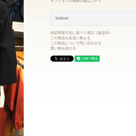
オプションの価格詳細はコチラ
Soldout
特定商取引法に基づく表記（返品等）
この商品を友達に教える
この商品について問い合わせる
買い物を続ける