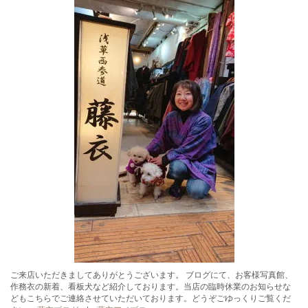
ご来店いただきましてありがとうございます。 ブログにて、お客様写真館、
作務衣の新着、看板犬など紹介しております。当店の臨時休業のお知らせな
どもこちらでご連絡させていただいております。どうぞごゆっくりご覧くだ