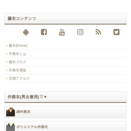
藤衣コンテンツ
藤衣[Home]
作務衣とは
藤衣ブログ
作務衣通販
店舗アクセス
作務衣(男女兼用)▽▼
綿作務衣
ポリエステル作務衣