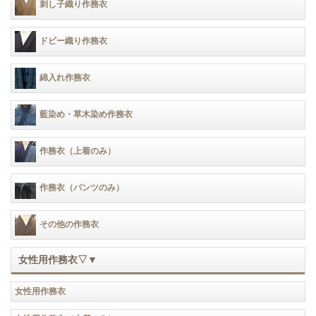
刺し子織り作務衣
ドビー織り作務衣
綿入れ作務衣
藍染め・草木染め作務衣
作務衣（上着のみ）
作務衣（パンツのみ）
その他の作務衣
女性用作務衣▽▼
女性用作務衣