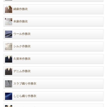
綿麻作務衣
本麻作務衣
ウール作務衣
シルク作務衣
久留米作務衣
デニム作務衣
スラブ織り作務衣
しじら織り作務衣