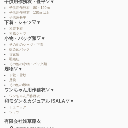
子供用作務衣・甚平▽▼
子供用作務衣 80～120㎝
子供用作務衣 130㎝以上
子供用甚平
下着・シャツ▽▼
和装下着
和風シャツ
小物・バッグ類▽▼
その他のシャツ・下着
藍染めバック
信玄袋
羽織紐
その他の小物・バック類
履物▽▼
下駄・雪駄
足袋
その他の履物
ワンちゃん用作務衣▽▼
ワンちゃん用作務衣
和モダン＆カジュアル ISALA▽▼
チュニック
シャツ
有限会社浅草藤衣