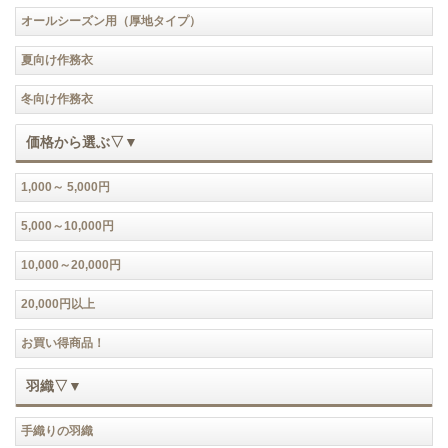
オールシーズン用（厚地タイプ）
夏向け作務衣
冬向け作務衣
価格から選ぶ▽▼
1,000～ 5,000円
5,000～10,000円
10,000～20,000円
20,000円以上
お買い得商品！
羽織▽▼
手織りの羽織