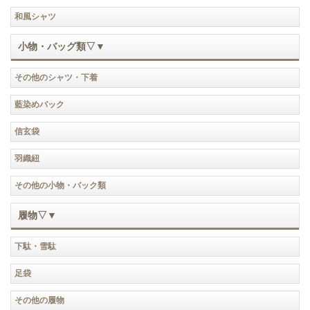
和風シャツ
小物・バッグ類▽▼
その他のシャツ・下着
藍染めバック
信玄袋
羽織紐
その他の小物・バック類
履物▽▼
下駄・雪駄
足袋
その他の履物