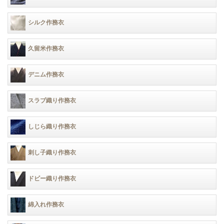
シルク作務衣
久留米作務衣
デニム作務衣
スラブ織り作務衣
しじら織り作務衣
刺し子織り作務衣
ドビー織り作務衣
綿入れ作務衣