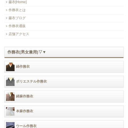
藤衣[Home]
作務衣とは
藤衣ブログ
作務衣通販
店舗アクセス
作務衣(男女兼用)▽▼
綿作務衣
ポリエステル作務衣
綿麻作務衣
本麻作務衣
ウール作務衣