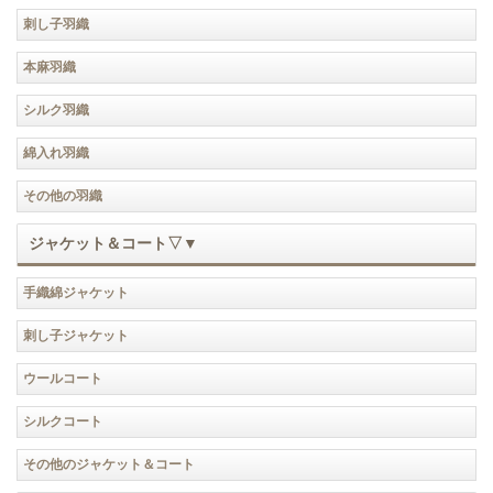
刺し子羽織
本麻羽織
シルク羽織
綿入れ羽織
その他の羽織
ジャケット＆コート▽▼
手織綿ジャケット
刺し子ジャケット
ウールコート
シルクコート
その他のジャケット＆コート