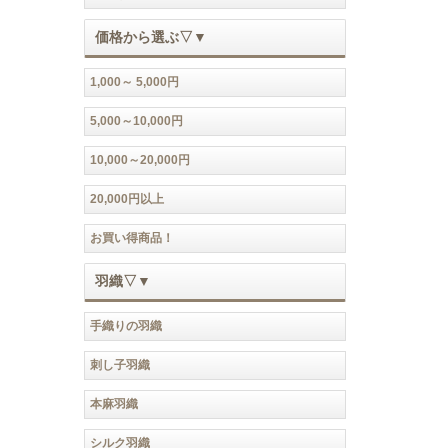
価格から選ぶ▽▼
1,000～ 5,000円
5,000～10,000円
10,000～20,000円
20,000円以上
お買い得商品！
羽織▽▼
手織りの羽織
刺し子羽織
本麻羽織
シルク羽織