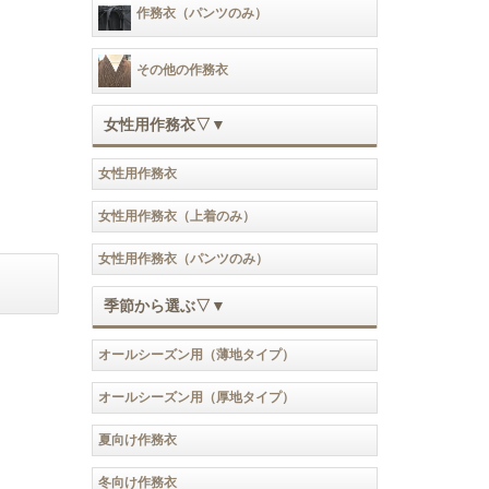
作務衣（パンツのみ）
その他の作務衣
女性用作務衣▽▼
女性用作務衣
女性用作務衣（上着のみ）
女性用作務衣（パンツのみ）
季節から選ぶ▽▼
オールシーズン用（薄地タイプ）
オールシーズン用（厚地タイプ）
夏向け作務衣
冬向け作務衣